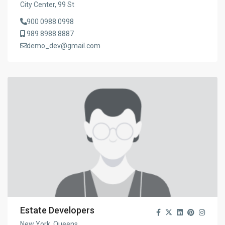
City Center, 99 St
900 0988 0998
989 8988 8887
demo_dev@gmail.com
Estate Developers
New York, Queens