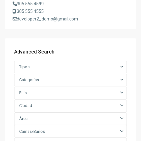
305 555 4599
305 555 4555
developer2_demo@gmail.com
Advanced Search
Tipos
Categorías
País
Ciudad
Área
Camas/Baños