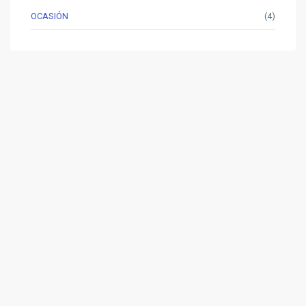
OCASIÓN
(4)